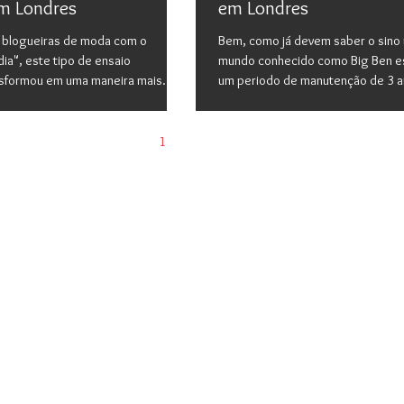
em Londres
em Londres
s blogueiras de moda com o
Bem, como já devem saber o sino
ia", este tipo de ensaio
mundo conhecido como Big Ben e
nsformou em uma maneira mais...
um periodo de manutenção de 3 an
1
2