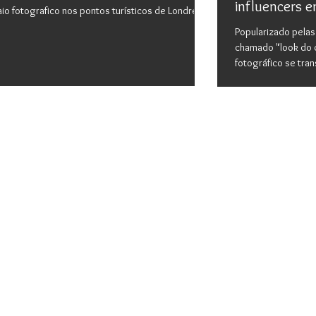
influencers 
io fotografico nos pontos turísticos de Londres
Popularizado pela
chamado "look do d
fotográfico se tra