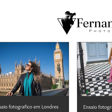
Braz - photo & video -
brasileiros em Londres
saio fotografico em Londres
Ensaio fotogra