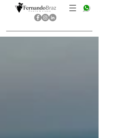
Fernando Braz - photo & video - fotografo brasileiros em
Londres