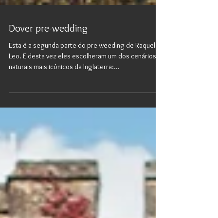
Dover pre-wedding
Esta é a segunda parte do pre-weeding de Raquel e
Leo. E desta vez eles escolheram um dos cenários
naturais mais icônicos da Inglaterra:...