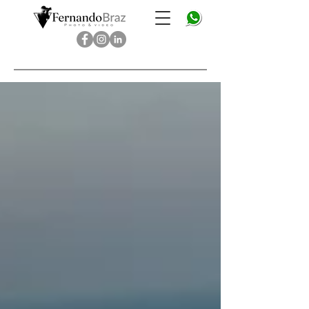
Fernando Braz - photo & video - fotografo brasileiros em
Londres