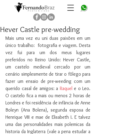
Fernando Braz - photo & video - fotografo brasileiros em
Londres
Hever Castle pre-wedding
Mais uma vez eu uni duas paixões em um 
único trabalho:  fotografia e viagem. Desta 
vez fui para um dos meus lugares 
preferidos no Reino Unido: Hever Castle, 
um castelo medieval cercado por um 
cenário simplesmente de tirar o fôlego para 
fazer um ensaio de pre-weeding com um 
querido casal de amigos: a 
Raquel
 e o Leo. 
O castelo fica a mais ou menos 2 horas de 
Londres e foi residência de infância de Anne 
Boleyn (Ana Bolena), segunda esposa de 
Henrique VIII e mae de Elisabeth I. E talvez 
uma das personalidades mais polemicas da 
historia da Inglaterra (vale a pena estudar a 